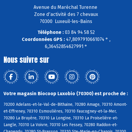
Avenue du Maréchal Turenne
Zone d'activité des 7 chevaux
70300 Luxeuil-les-Bains
Téléphone :
03 84 94 58 52
Coordonnées GPS :
47,8097910661074 ° ,
6,36452854627991 °
Nous suivre sur
Votre magasin Biocoop Luxobio (70300) est proche de :
70200 Adelans-et-le-Val-de-Bithaine, 70280 Amage, 70310 Amont-
et-Effreney, 70310 Esmoulières, 70310 Faucogney-et-la-Mer,
70280 La Bruyère, 70310 La Longine, 70310 La Proiselière-et-
Langle, 70310 La Voivre, 70310 Les Fessey, 70280 Raddon-et-
Chapendu, 70280 St-Bresson, 70310 Ste-Marie-en-Chanois, 70200