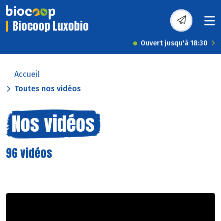
Biocoop Luxobio
Ouvert jusqu'à 18:30
Accueil
Toutes nos vidéos
Nos vidéos
96 vidéos