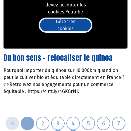
devez accepter les
cookies Youtube
Gérer les
cookies
Du bon sens - relocaliser le quinoa
Pourquoi importer du quinoa sur 10 000km quand on
peut le cultiver bio et équitable directement en France ?
👉Retrouvez nos engagements pour un commerce
équitable : https://cutt.ly/4GKGrNK
<
1
2
3
4
5
6
7