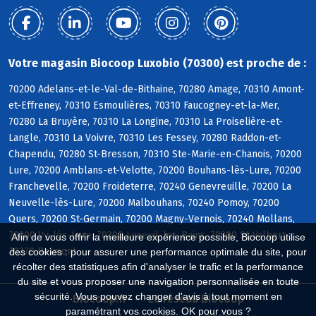
Votre magasin Biocoop Luxobio (70300) est proche de :
70200 Adelans-et-le-Val-de-Bithaine, 70280 Amage, 70310 Amont-
et-Effreney, 70310 Esmoulières, 70310 Faucogney-et-la-Mer,
70280 La Bruyère, 70310 La Longine, 70310 La Proiselière-et-
Langle, 70310 La Voivre, 70310 Les Fessey, 70280 Raddon-et-
Chapendu, 70280 St-Bresson, 70310 Ste-Marie-en-Chanois, 70200
Lure, 70200 Amblans-et-Velotte, 70200 Bouhans-lès-Lure, 70200
Franchevelle, 70200 Froideterre, 70240 Genevreuille, 70200 La
Neuvelle-lès-Lure, 70200 Malbouhans, 70240 Pomoy, 70200
Quers, 70200 St-Germain, 70200 Magny-Vernois, 70240 Mollans,
70200 Vy-lès-Lure, 70300 Luxeuil-les-Bains, 70300 St-Valbert,
Afin de vous offrir la meilleure expérience possible, Biocoop utilise
70270 Belmont
des cookies : pour assurer une performance optimale du site, pour
récolter des statistiques afin d'analyser le trafic et la performance
du site et vous proposer une navigation personnalisée en toute
sécurité. Vous pouvez changer d'avis à tout moment en
Biocoop.fr
Le réseau Biocoop
paramétrant vos cookies. OK pour vous ?