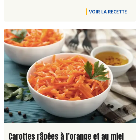
VOIR LA RECETTE
Lire la suite de la recette
Carottes râpées à l’orange et au miel