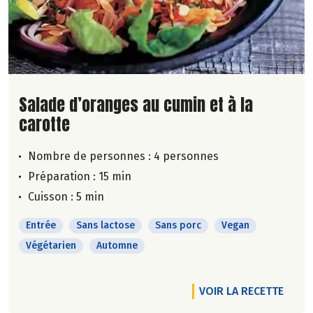
Lire la suite de la recette
Salade d’oranges au cumin et à la
carotte
Nombre de personnes :
4 personnes
Préparation : 15 min
Cuisson : 5 min
Entrée
Sans lactose
Sans porc
Vegan
Végétarien
Automne
VOIR LA RECETTE