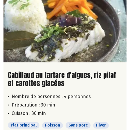
Lire la suite de la recette
Cabillaud au tartare d'algues, riz pilaf
et carottes glacées
Nombre de personnes :
4 personnes
Préparation : 30 min
Cuisson : 30 min
Plat principal
Poisson
Sans porc
Hiver