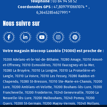
Téléphone :
03 84 94 58 52
Coordonnées GPS :
47,8097910661074 ° ,
6,36452854627991 °
Nous suivre sur
Votre magasin Biocoop Luxobio (70300) est proche de :
70200 Adelans-et-le-Val-de-Bithaine, 70280 Amage, 70310 Amont-
et-Effreney, 70310 Esmoulières, 70310 Faucogney-et-la-Mer,
70280 La Bruyère, 70310 La Longine, 70310 La Proiselière-et-
Langle, 70310 La Voivre, 70310 Les Fessey, 70280 Raddon-et-
Chapendu, 70280 St-Bresson, 70310 Ste-Marie-en-Chanois, 70200
Lure, 70200 Amblans-et-Velotte, 70200 Bouhans-lès-Lure, 70200
Franchevelle, 70200 Froideterre, 70240 Genevreuille, 70200 La
Neuvelle-lès-Lure, 70200 Malbouhans, 70240 Pomoy, 70200
Quers, 70200 St-Germain, 70200 Magny-Vernois, 70240 Mollans,