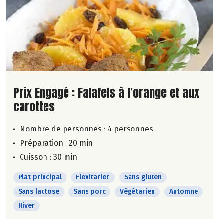
Lire la suite de la recette
Prix Engagé : Falafels à l’orange et aux
carottes
Nombre de personnes :
4 personnes
Préparation : 20 min
Cuisson : 30 min
Plat principal
Flexitarien
Sans gluten
Sans lactose
Sans porc
Végétarien
Automne
Hiver