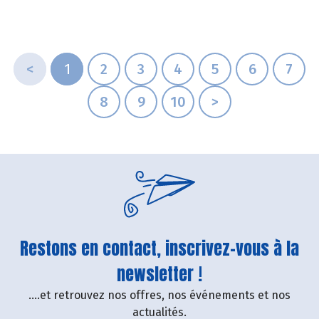
<
1
2
3
4
5
6
7
8
9
10
>
Restons en contact, inscrivez-vous à la
newsletter !
....et retrouvez nos offres, nos événements et nos
actualités.