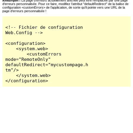
Remarques :
La page d'erreurs actuellement affichée peut être remplacée par une page
d'erreurs personnalisée. Pour ce faire, modifiez l'attribut "defaultRedirect" de la balise de
configuration <customErrors> de l'application, de sorte qu'il pointe vers une URL de la
page d'erreurs personnalisée !
<!-- Fichier de configuration 
Web.Config -->

<configuration>

    <system.web>

        <customErrors 
mode="RemoteOnly" 
defaultRedirect="mycustompage.h
tm"/>

    </system.web>

</configuration>