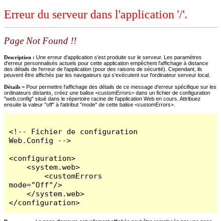
Erreur du serveur dans l'application '/'.
Page Not Found !!
Description :
Une erreur d'application s'est produite sur le serveur. Les paramètres
d'erreur personnalisés actuels pour cette application empêchent l'affichage à distance
des détails de l'erreur de l'application (pour des raisons de sécurité). Cependant, ils
peuvent être affichés par les navigateurs qui s'exécutent sur l'ordinateur serveur local.
Détails =
Pour permettre l'affichage des détails de ce message d'erreur spécifique sur les
ordinateurs distants, créez une balise <customErrors> dans un fichier de configuration
"web.config" situé dans le répertoire racine de l'application Web en cours. Attribuez
ensuite la valeur "off" à l'attribut "mode" de cette balise <customErrors>.
<!-- Fichier de configuration 
Web.Config -->

<configuration>

    <system.web>

        <customErrors 
mode="Off"/>

    </system.web>

</configuration>