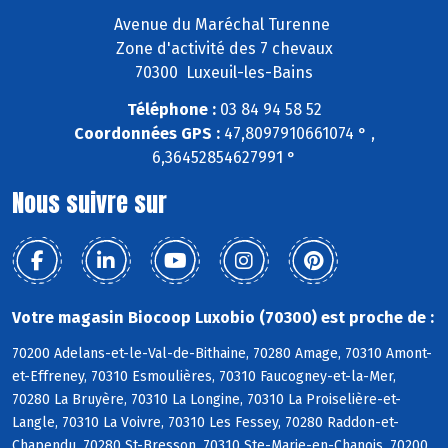
Avenue du Maréchal Turenne
Zone d'activité des 7 chevaux
70300 Luxeuil-les-Bains
Téléphone :
03 84 94 58 52
Coordonnées GPS :
47,8097910661074 ° ,
6,36452854627991 °
Nous suivre sur
Votre magasin Biocoop Luxobio (70300) est proche de :
70200 Adelans-et-le-Val-de-Bithaine, 70280 Amage, 70310 Amont-
et-Effreney, 70310 Esmoulières, 70310 Faucogney-et-la-Mer,
70280 La Bruyère, 70310 La Longine, 70310 La Proiselière-et-
Langle, 70310 La Voivre, 70310 Les Fessey, 70280 Raddon-et-
Chapendu, 70280 St-Bresson, 70310 Ste-Marie-en-Chanois, 70200