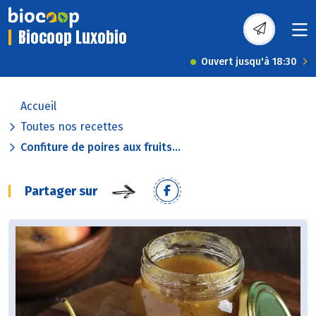
Biocoop Luxobio
Ouvert jusqu'à 18:30
Accueil
Toutes nos recettes
Confiture de poires aux fruits...
Partager sur