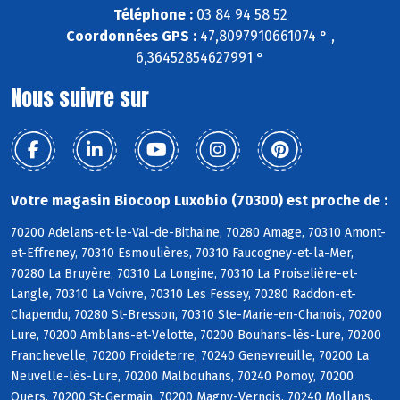
Téléphone :
03 84 94 58 52
Coordonnées GPS :
47,8097910661074 ° ,
6,36452854627991 °
Nous suivre sur
Votre magasin Biocoop Luxobio (70300) est proche de :
70200 Adelans-et-le-Val-de-Bithaine, 70280 Amage, 70310 Amont-
et-Effreney, 70310 Esmoulières, 70310 Faucogney-et-la-Mer,
70280 La Bruyère, 70310 La Longine, 70310 La Proiselière-et-
Langle, 70310 La Voivre, 70310 Les Fessey, 70280 Raddon-et-
Chapendu, 70280 St-Bresson, 70310 Ste-Marie-en-Chanois, 70200
Lure, 70200 Amblans-et-Velotte, 70200 Bouhans-lès-Lure, 70200
Franchevelle, 70200 Froideterre, 70240 Genevreuille, 70200 La
Neuvelle-lès-Lure, 70200 Malbouhans, 70240 Pomoy, 70200
Quers, 70200 St-Germain, 70200 Magny-Vernois, 70240 Mollans,