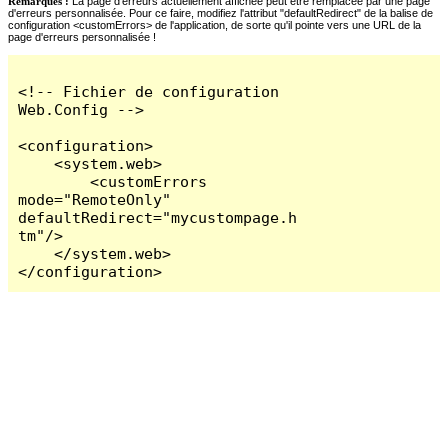
Remarques :
La page d'erreurs actuellement affichée peut être remplacée par une page
d'erreurs personnalisée. Pour ce faire, modifiez l'attribut "defaultRedirect" de la balise de
configuration <customErrors> de l'application, de sorte qu'il pointe vers une URL de la
page d'erreurs personnalisée !
<!-- Fichier de configuration 
Web.Config -->

<configuration>

    <system.web>

        <customErrors 
mode="RemoteOnly" 
defaultRedirect="mycustompage.h
tm"/>

    </system.web>

</configuration>