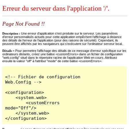
Erreur du serveur dans l'application '/'.
Page Not Found !!
Description :
Une erreur d'application s'est produite sur le serveur. Les paramètres
d'erreur personnalisés actuels pour cette application empêchent l'affichage à distance
des détails de l'erreur de l'application (pour des raisons de sécurité). Cependant, ils
peuvent être affichés par les navigateurs qui s'exécutent sur l'ordinateur serveur local.
Détails =
Pour permettre l'affichage des détails de ce message d'erreur spécifique sur les
ordinateurs distants, créez une balise <customErrors> dans un fichier de configuration
"web.config" situé dans le répertoire racine de l'application Web en cours. Attribuez
ensuite la valeur "off" à l'attribut "mode" de cette balise <customErrors>.
<!-- Fichier de configuration 
Web.Config -->

<configuration>

    <system.web>

        <customErrors 
mode="Off"/>

    </system.web>

</configuration>