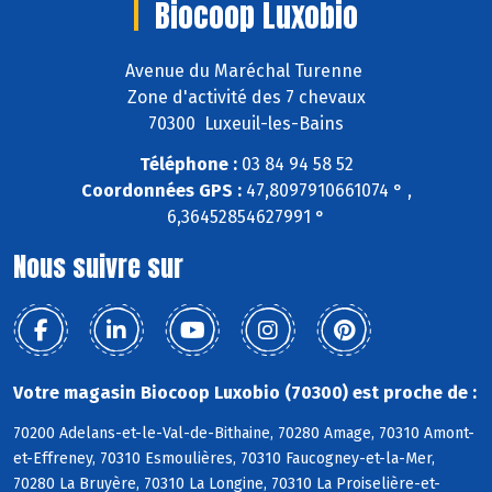
Biocoop Luxobio
Avenue du Maréchal Turenne
Zone d'activité des 7 chevaux
70300 Luxeuil-les-Bains
Téléphone :
03 84 94 58 52
Coordonnées GPS :
47,8097910661074 ° ,
6,36452854627991 °
Nous suivre sur
Votre magasin Biocoop Luxobio (70300) est proche de :
70200 Adelans-et-le-Val-de-Bithaine, 70280 Amage, 70310 Amont-
et-Effreney, 70310 Esmoulières, 70310 Faucogney-et-la-Mer,
70280 La Bruyère, 70310 La Longine, 70310 La Proiselière-et-