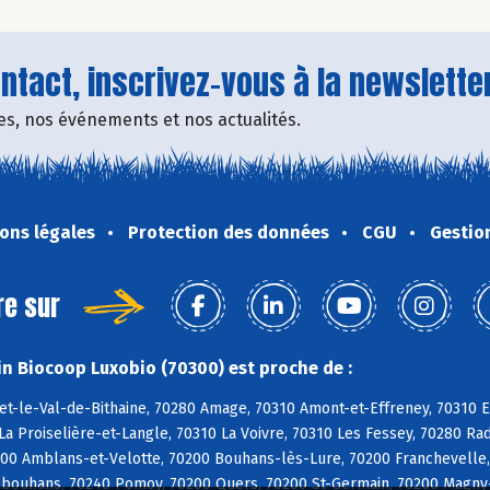
tact, inscrivez-vous à la newsletter
fres, nos événements et nos actualités.
ons légales
Protection des données
CGU
Gestio
re sur
n Biocoop Luxobio (70300) est proche de :
et-le-Val-de-Bithaine, 70280 Amage, 70310 Amont-et-Effreney, 70310 E
La Proiselière-et-Langle, 70310 La Voivre, 70310 Les Fessey, 70280 
200 Amblans-et-Velotte, 70200 Bouhans-lès-Lure, 70200 Franchevelle,
lbouhans, 70240 Pomoy, 70200 Quers, 70200 St-Germain, 70200 Magny-V