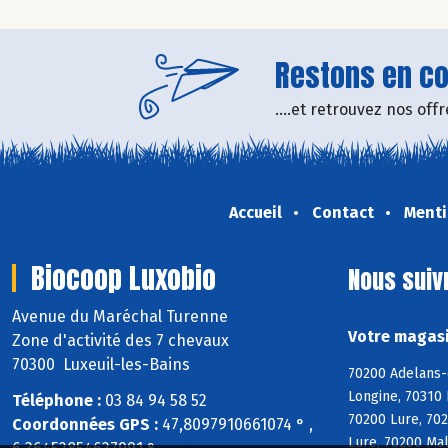
Restons en con
....et retrouvez nos of
Accueil
Contact
Menti
Biocoop Luxobio
Nous suiv
Avenue du Maréchal Turenne
Votre magasi
Zone d'activité des 7 chevaux
70300 Luxeuil-les-Bains
70200 Adelans-
Longine, 70310 
Téléphone :
03 84 94 58 52
70200 Lure, 70
Coordonnées GPS :
47,8097910661074 ° ,
Lure, 70200 Ma