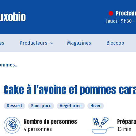
uxobio
Prochai
Jeudi : 9h30 
es
Producteurs
Magazines
Biocoop
pommes...
Cake à l'avoine et pommes car
Dessert
Sans porc
Végétarien
Hiver
Nombre de personnes
Prépara
4 personnes
15 min