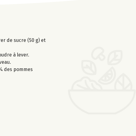
er de sucre (50 g) et
oudre à lever.
veau.
s ¾ des pommes