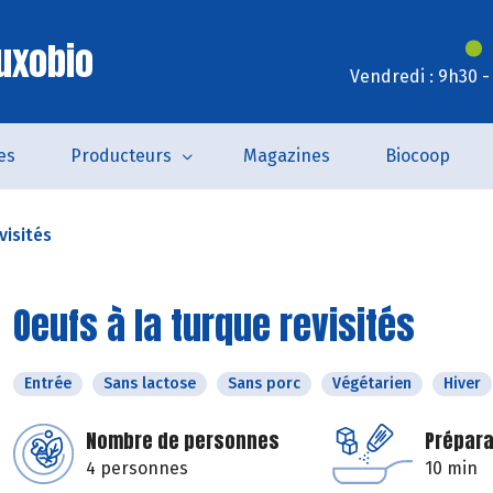
uxobio
Vendredi : 9h30 -
es
Producteurs
Magazines
Biocoop
visités
Oeufs à la turque revisités
Entrée
Sans lactose
Sans porc
Végétarien
Hiver
Nombre de personnes
Prépara
4 personnes
10 min