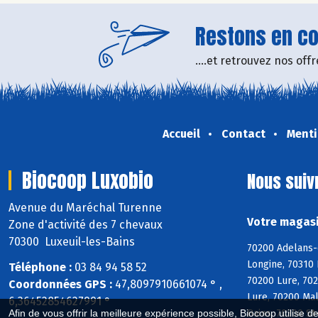
Restons en con
....et retrouvez nos of
Accueil
Contact
Menti
Biocoop Luxobio
Nous suiv
Avenue du Maréchal Turenne
Votre magasi
Zone d'activité des 7 chevaux
70300 Luxeuil-les-Bains
70200 Adelans-
Longine, 70310 
Téléphone :
03 84 94 58 52
70200 Lure, 70
Coordonnées GPS :
47,8097910661074 ° ,
Lure, 70200 Ma
6,36452854627991 °
Bains, 70300 St
Afin de vous offrir la meilleure expérience possible, Biocoop utilise d