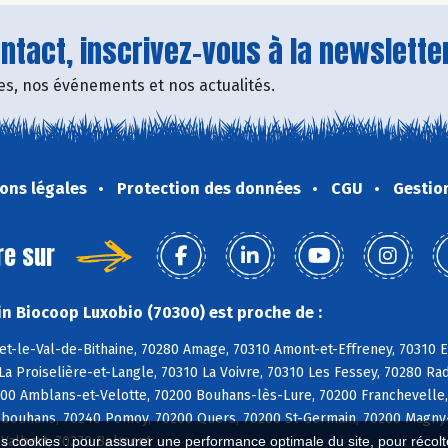
tact, inscrivez-vous à la newsletter
fres, nos événements et nos actualités.
ons légales
Protection des données
CGU
Gestio
re sur
n Biocoop Luxobio (70300) est proche de :
et-le-Val-de-Bithaine, 70280 Amage, 70310 Amont-et-Effreney, 70310 E
La Proiselière-et-Langle, 70310 La Voivre, 70310 Les Fessey, 70280 
200 Amblans-et-Velotte, 70200 Bouhans-lès-Lure, 70200 Franchevelle,
lbouhans, 70240 Pomoy, 70200 Quers, 70200 St-Germain, 70200 Magny-V
-Valbert, 70270 Belmont
es cookies : pour assurer une performance optimale du site, pour récolter