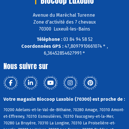
Biocoop Luxobio
Avenue du Maréchal Turenne
Zone d'activité des 7 chevaux
70300 Luxeuil-les-Bains
Téléphone :
03 84 94 58 52
Coordonnées GPS :
47,8097910661074 ° ,
6,36452854627991 °
Nous suivre sur
Votre magasin Biocoop Luxobio (70300) est proche de :
70200 Adelans-et-le-Val-de-Bithaine, 70280 Amage, 70310 Amont-
et-Effreney, 70310 Esmoulières, 70310 Faucogney-et-la-Mer,
70280 La Bruyère, 70310 La Longine, 70310 La Proiselière-et-