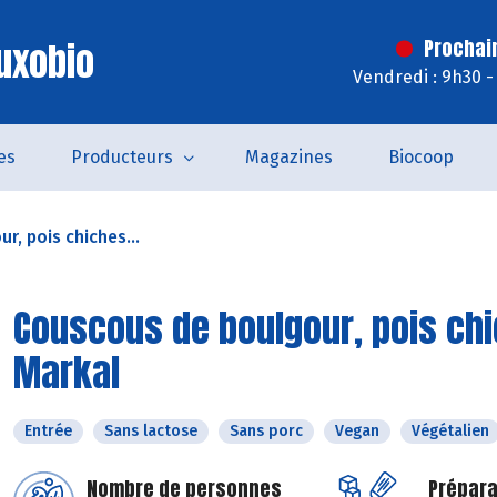
uxobio
Prochai
Vendredi : 9h30 -
es
Producteurs
Magazines
Biocoop
, pois chiches...
Couscous de boulgour, pois chi
Markal
Entrée
Sans lactose
Sans porc
Vegan
Végétalien
Nombre de personnes
Prépara