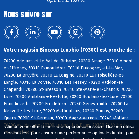
6,36452854627991 °
Nous suivre sur
Votre magasin Biocoop Luxobio (70300) est proche de :
70200 Adelans-et-le-Val-de-Bithaine, 70280 Amage, 70310 Amont-
et-Effreney, 70310 Esmoulières, 70310 Faucogney-et-la-Mer,
70280 La Bruyère, 70310 La Longine, 70310 La Proiselière-et-
Langle, 70310 La Voivre, 70310 Les Fessey, 70280 Raddon-et-
Chapendu, 70280 St-Bresson, 70310 Ste-Marie-en-Chanois, 70200
Lure, 70200 Amblans-et-Velotte, 70200 Bouhans-lès-Lure, 70200
Franchevelle, 70200 Froideterre, 70240 Genevreuille, 70200 La
Neuvelle-lès-Lure, 70200 Malbouhans, 70240 Pomoy, 70200
Quers, 70200 St-Germain, 70200 Magny-Vernois, 70240 Mollans,
70200 Vy-lès-Lure, 70300 Luxeuil-les-Bains, 70300 St-Valbert,
Afin de vous offrir la meilleure expérience possible, Biocoop utilise
70270 Belmont
des cookies : pour assurer une performance optimale du site, pour