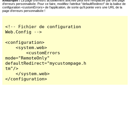
Remarques :
La page d'erreurs actuellement affichée peut être remplacée par une page
d'erreurs personnalisée. Pour ce faire, modifiez l'attribut "defaultRedirect" de la balise de
configuration <customErrors> de l'application, de sorte qu'il pointe vers une URL de la
page d'erreurs personnalisée !
<!-- Fichier de configuration 
Web.Config -->

<configuration>

    <system.web>

        <customErrors 
mode="RemoteOnly" 
defaultRedirect="mycustompage.h
tm"/>

    </system.web>

</configuration>