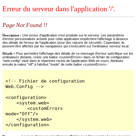
Erreur du serveur dans l'application '/'.
Page Not Found !!
Description :
Une erreur d'application s'est produite sur le serveur. Les paramètres
d'erreur personnalisés actuels pour cette application empêchent l'affichage à distance
des détails de l'erreur de l'application (pour des raisons de sécurité). Cependant, ils
peuvent être affichés par les navigateurs qui s'exécutent sur l'ordinateur serveur local.
Détails =
Pour permettre l'affichage des détails de ce message d'erreur spécifique sur les
ordinateurs distants, créez une balise <customErrors> dans un fichier de configuration
"web.config" situé dans le répertoire racine de l'application Web en cours. Attribuez
ensuite la valeur "off" à l'attribut "mode" de cette balise <customErrors>.
<!-- Fichier de configuration 
Web.Config -->

<configuration>

    <system.web>

        <customErrors 
mode="Off"/>

    </system.web>

</configuration>