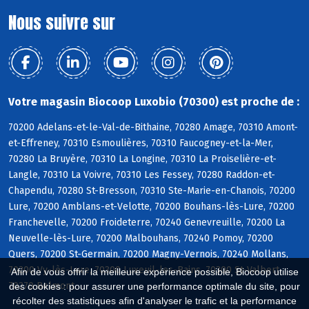
Nous suivre sur
Votre magasin Biocoop Luxobio (70300) est proche de :
70200 Adelans-et-le-Val-de-Bithaine, 70280 Amage, 70310 Amont-
et-Effreney, 70310 Esmoulières, 70310 Faucogney-et-la-Mer,
70280 La Bruyère, 70310 La Longine, 70310 La Proiselière-et-
Langle, 70310 La Voivre, 70310 Les Fessey, 70280 Raddon-et-
Chapendu, 70280 St-Bresson, 70310 Ste-Marie-en-Chanois, 70200
Lure, 70200 Amblans-et-Velotte, 70200 Bouhans-lès-Lure, 70200
Franchevelle, 70200 Froideterre, 70240 Genevreuille, 70200 La
Neuvelle-lès-Lure, 70200 Malbouhans, 70240 Pomoy, 70200
Quers, 70200 St-Germain, 70200 Magny-Vernois, 70240 Mollans,
70200 Vy-lès-Lure, 70300 Luxeuil-les-Bains, 70300 St-Valbert,
Afin de vous offrir la meilleure expérience possible, Biocoop utilise
70270 Belmont
des cookies : pour assurer une performance optimale du site, pour
récolter des statistiques afin d'analyser le trafic et la performance