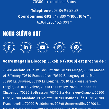
70300 Luxeuil-les-Bains
Téléphone :
03 84 94 58 52
Coordonnées GPS :
47,8097910661074 ° ,
6,36452854627991 °
Nous suivre sur
Votre magasin Biocoop Luxobio (70300) est proche de :
70200 Adelans-et-le-Val-de-Bithaine, 70280 Amage, 70310 Amont-
et-Effreney, 70310 Esmoulières, 70310 Faucogney-et-la-Mer,
70280 La Bruyère, 70310 La Longine, 70310 La Proiselière-et-
Langle, 70310 La Voivre, 70310 Les Fessey, 70280 Raddon-et-
Chapendu, 70280 St-Bresson, 70310 Ste-Marie-en-Chanois, 70200
Lure, 70200 Amblans-et-Velotte, 70200 Bouhans-lès-Lure, 70200
Franchevelle, 70200 Froideterre, 70240 Genevreuille, 70200 La