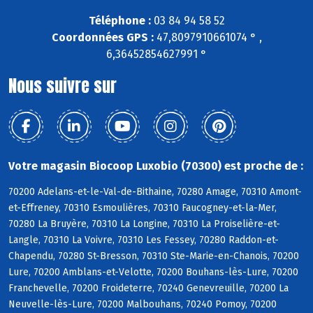
Téléphone :
03 84 94 58 52
Coordonnées GPS :
47,8097910661074 ° ,
6,36452854627991 °
Nous suivre sur
Votre magasin Biocoop Luxobio (70300) est proche de :
70200 Adelans-et-le-Val-de-Bithaine, 70280 Amage, 70310 Amont-
et-Effreney, 70310 Esmoulières, 70310 Faucogney-et-la-Mer,
70280 La Bruyère, 70310 La Longine, 70310 La Proiselière-et-
Langle, 70310 La Voivre, 70310 Les Fessey, 70280 Raddon-et-
Chapendu, 70280 St-Bresson, 70310 Ste-Marie-en-Chanois, 70200
Lure, 70200 Amblans-et-Velotte, 70200 Bouhans-lès-Lure, 70200
Franchevelle, 70200 Froideterre, 70240 Genevreuille, 70200 La
Neuvelle-lès-Lure, 70200 Malbouhans, 70240 Pomoy, 70200