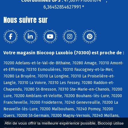
Coordonnées GPS :
47,8097910661074 ° ,
6,36452854627991 °
Nous suivre sur
Votre magasin Biocoop Luxobio (70300) est proche de :
70200 Adelans-et-le-Val-de-Bithaine, 70280 Amage, 70310 Amont-
et-Effreney, 70310 Esmoulières, 70310 Faucogney-et-la-Mer,
70280 La Bruyère, 70310 La Longine, 70310 La Proiselière-et-
Langle, 70310 La Voivre, 70310 Les Fessey, 70280 Raddon-et-
Chapendu, 70280 St-Bresson, 70310 Ste-Marie-en-Chanois, 70200
Lure, 70200 Amblans-et-Velotte, 70200 Bouhans-lès-Lure, 70200
Franchevelle, 70200 Froideterre, 70240 Genevreuille, 70200 La
Neuvelle-lès-Lure, 70200 Malbouhans, 70240 Pomoy, 70200
Quers, 70200 St-Germain, 70200 Magny-Vernois, 70240 Mollans,
70200 Vy-lès-Lure, 70300 Luxeuil-les-Bains, 70300 St-Valbert,
Afin de vous offrir la meilleure expérience possible, Biocoop utilise