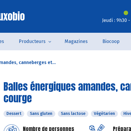
uxobio
Jeudi : 9h30 
es
Producteurs
Magazines
Biocoop
mandes, canneberges et...
Balles énergiques amandes, ca
courge
Dessert
Sans gluten
Sans lactose
Végétarien
Hiv
Nombre de personnes
Prépara