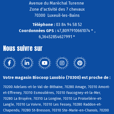
Avenue du Maréchal Turenne
Zone d'activité des 7 chevaux
70300 Luxeuil-les-Bains
Téléphone :
03 84 94 58 52
Coordonnées GPS :
47,8097910661074 ° ,
6,36452854627991 °
Nous suivre sur
Votre magasin Biocoop Luxobio (70300) est proche de :
70200 Adelans-et-le-Val-de-Bithaine, 70280 Amage, 70310 Amont-
et-Effreney, 70310 Esmoulières, 70310 Faucogney-et-la-Mer,
70280 La Bruyère, 70310 La Longine, 70310 La Proiselière-et-
Langle, 70310 La Voivre, 70310 Les Fessey, 70280 Raddon-et-
Chapendu, 70280 St-Bresson, 70310 Ste-Marie-en-Chanois, 70200