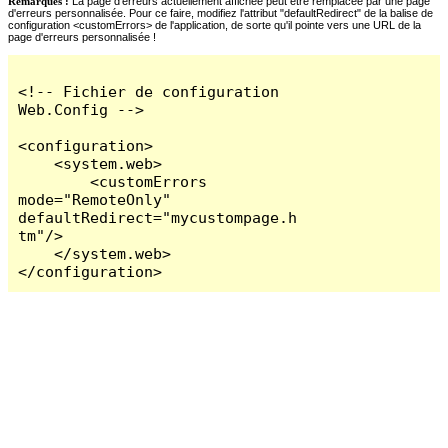
Remarques :
La page d'erreurs actuellement affichée peut être remplacée par une page
d'erreurs personnalisée. Pour ce faire, modifiez l'attribut "defaultRedirect" de la balise de
configuration <customErrors> de l'application, de sorte qu'il pointe vers une URL de la
page d'erreurs personnalisée !
<!-- Fichier de configuration 
Web.Config -->

<configuration>

    <system.web>

        <customErrors 
mode="RemoteOnly" 
defaultRedirect="mycustompage.h
tm"/>

    </system.web>

</configuration>