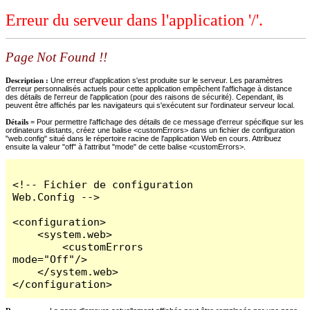
Erreur du serveur dans l'application '/'.
Page Not Found !!
Description :
Une erreur d'application s'est produite sur le serveur. Les paramètres
d'erreur personnalisés actuels pour cette application empêchent l'affichage à distance
des détails de l'erreur de l'application (pour des raisons de sécurité). Cependant, ils
peuvent être affichés par les navigateurs qui s'exécutent sur l'ordinateur serveur local.
Détails =
Pour permettre l'affichage des détails de ce message d'erreur spécifique sur les
ordinateurs distants, créez une balise <customErrors> dans un fichier de configuration
"web.config" situé dans le répertoire racine de l'application Web en cours. Attribuez
ensuite la valeur "off" à l'attribut "mode" de cette balise <customErrors>.
<!-- Fichier de configuration 
Web.Config -->

<configuration>

    <system.web>

        <customErrors 
mode="Off"/>

    </system.web>

</configuration>