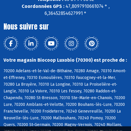
Coordonnées GPS :
47,8097910661074 ° ,
6,36452854627991 °
Nous suivre sur
Votre magasin Biocoop Luxobio (70300) est proche de :
70200 Adelans-et-le-Val-de-Bithaine, 70280 Amage, 70310 Amont-
et-Effreney, 70310 Esmoulières, 70310 Faucogney-et-la-Mer,
70280 La Bruyère, 70310 La Longine, 70310 La Proiselière-et-
Langle, 70310 La Voivre, 70310 Les Fessey, 70280 Raddon-et-
Chapendu, 70280 St-Bresson, 70310 Ste-Marie-en-Chanois, 70200
Lure, 70200 Amblans-et-Velotte, 70200 Bouhans-lès-Lure, 70200
Franchevelle, 70200 Froideterre, 70240 Genevreuille, 70200 La
Neuvelle-lès-Lure, 70200 Malbouhans, 70240 Pomoy, 70200
Quers, 70200 St-Germain, 70200 Magny-Vernois, 70240 Mollans,