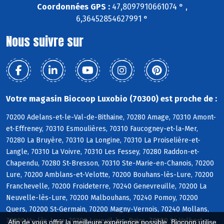
Coordonnées GPS :
47,8097910661074 ° ,
6,36452854627991 °
Nous suivre sur
Votre magasin Biocoop Luxobio (70300) est proche de :
70200 Adelans-et-le-Val-de-Bithaine, 70280 Amage, 70310 Amont-
et-Effreney, 70310 Esmoulières, 70310 Faucogney-et-la-Mer,
70280 La Bruyère, 70310 La Longine, 70310 La Proiselière-et-
Langle, 70310 La Voivre, 70310 Les Fessey, 70280 Raddon-et-
Chapendu, 70280 St-Bresson, 70310 Ste-Marie-en-Chanois, 70200
Lure, 70200 Amblans-et-Velotte, 70200 Bouhans-lès-Lure, 70200
Franchevelle, 70200 Froideterre, 70240 Genevreuille, 70200 La
Neuvelle-lès-Lure, 70200 Malbouhans, 70240 Pomoy, 70200
Quers, 70200 St-Germain, 70200 Magny-Vernois, 70240 Mollans,
70200 Vy-lès-Lure, 70300 Luxeuil-les-Bains, 70300 St-Valbert,
Afin de vous offrir la meilleure expérience possible, Biocoop utilise