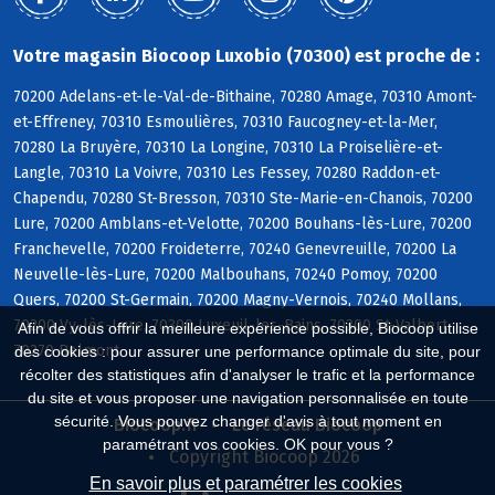
Votre magasin Biocoop Luxobio (70300) est proche de :
70200 Adelans-et-le-Val-de-Bithaine, 70280 Amage, 70310 Amont-
et-Effreney, 70310 Esmoulières, 70310 Faucogney-et-la-Mer,
70280 La Bruyère, 70310 La Longine, 70310 La Proiselière-et-
Langle, 70310 La Voivre, 70310 Les Fessey, 70280 Raddon-et-
Chapendu, 70280 St-Bresson, 70310 Ste-Marie-en-Chanois, 70200
Lure, 70200 Amblans-et-Velotte, 70200 Bouhans-lès-Lure, 70200
Franchevelle, 70200 Froideterre, 70240 Genevreuille, 70200 La
Neuvelle-lès-Lure, 70200 Malbouhans, 70240 Pomoy, 70200
Quers, 70200 St-Germain, 70200 Magny-Vernois, 70240 Mollans,
70200 Vy-lès-Lure, 70300 Luxeuil-les-Bains, 70300 St-Valbert,
Afin de vous offrir la meilleure expérience possible, Biocoop utilise
70270 Belmont
des cookies : pour assurer une performance optimale du site, pour
récolter des statistiques afin d'analyser le trafic et la performance
du site et vous proposer une navigation personnalisée en toute
sécurité. Vous pouvez changer d'avis à tout moment en
Biocoop.fr
Le réseau Biocoop
paramétrant vos cookies. OK pour vous ?
Copyright Biocoop 2026
En savoir plus et paramétrer les cookies