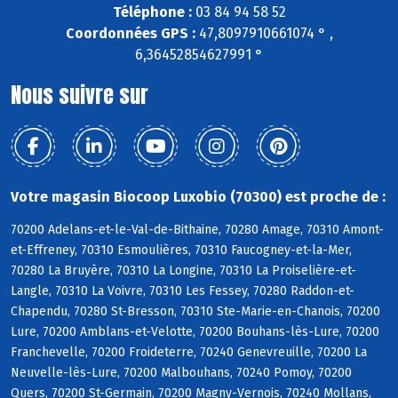
Téléphone :
03 84 94 58 52
Coordonnées GPS :
47,8097910661074 ° ,
6,36452854627991 °
Nous suivre sur
Votre magasin Biocoop Luxobio (70300) est proche de :
70200 Adelans-et-le-Val-de-Bithaine, 70280 Amage, 70310 Amont-
et-Effreney, 70310 Esmoulières, 70310 Faucogney-et-la-Mer,
70280 La Bruyère, 70310 La Longine, 70310 La Proiselière-et-
Langle, 70310 La Voivre, 70310 Les Fessey, 70280 Raddon-et-
Chapendu, 70280 St-Bresson, 70310 Ste-Marie-en-Chanois, 70200
Lure, 70200 Amblans-et-Velotte, 70200 Bouhans-lès-Lure, 70200
Franchevelle, 70200 Froideterre, 70240 Genevreuille, 70200 La
Neuvelle-lès-Lure, 70200 Malbouhans, 70240 Pomoy, 70200
Quers, 70200 St-Germain, 70200 Magny-Vernois, 70240 Mollans,