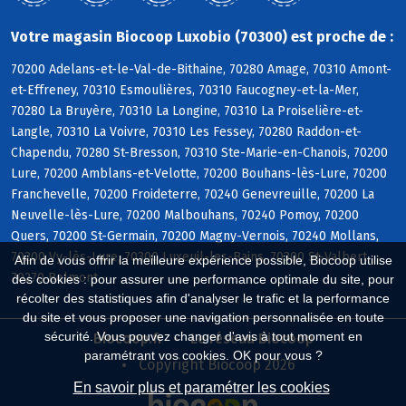
Votre magasin Biocoop Luxobio (70300) est proche de :
70200 Adelans-et-le-Val-de-Bithaine, 70280 Amage, 70310 Amont-
et-Effreney, 70310 Esmoulières, 70310 Faucogney-et-la-Mer,
70280 La Bruyère, 70310 La Longine, 70310 La Proiselière-et-
Langle, 70310 La Voivre, 70310 Les Fessey, 70280 Raddon-et-
Chapendu, 70280 St-Bresson, 70310 Ste-Marie-en-Chanois, 70200
Lure, 70200 Amblans-et-Velotte, 70200 Bouhans-lès-Lure, 70200
Franchevelle, 70200 Froideterre, 70240 Genevreuille, 70200 La
Neuvelle-lès-Lure, 70200 Malbouhans, 70240 Pomoy, 70200
Quers, 70200 St-Germain, 70200 Magny-Vernois, 70240 Mollans,
70200 Vy-lès-Lure, 70300 Luxeuil-les-Bains, 70300 St-Valbert,
Afin de vous offrir la meilleure expérience possible, Biocoop utilise
70270 Belmont
des cookies : pour assurer une performance optimale du site, pour
récolter des statistiques afin d'analyser le trafic et la performance
du site et vous proposer une navigation personnalisée en toute
sécurité. Vous pouvez changer d'avis à tout moment en
Biocoop.fr
Le réseau Biocoop
paramétrant vos cookies. OK pour vous ?
Copyright Biocoop 2026
En savoir plus et paramétrer les cookies