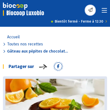
Biocoop Luxobio
Bientôt fermé - Ferme à 12:30
Accueil
Toutes nos recettes
Gâteau aux pépites de chocolat...
Partager sur