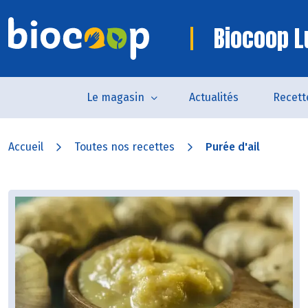
Biocoop L
Le magasin
Actualités
Recett
Accueil
Toutes nos recettes
Purée d'ail