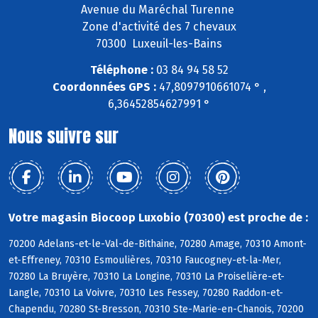
Avenue du Maréchal Turenne
Zone d'activité des 7 chevaux
70300 Luxeuil-les-Bains
Téléphone :
03 84 94 58 52
Coordonnées GPS :
47,8097910661074 ° ,
6,36452854627991 °
Nous suivre sur
Votre magasin Biocoop Luxobio (70300) est proche de :
70200 Adelans-et-le-Val-de-Bithaine, 70280 Amage, 70310 Amont-
et-Effreney, 70310 Esmoulières, 70310 Faucogney-et-la-Mer,
70280 La Bruyère, 70310 La Longine, 70310 La Proiselière-et-
Langle, 70310 La Voivre, 70310 Les Fessey, 70280 Raddon-et-
Chapendu, 70280 St-Bresson, 70310 Ste-Marie-en-Chanois, 70200