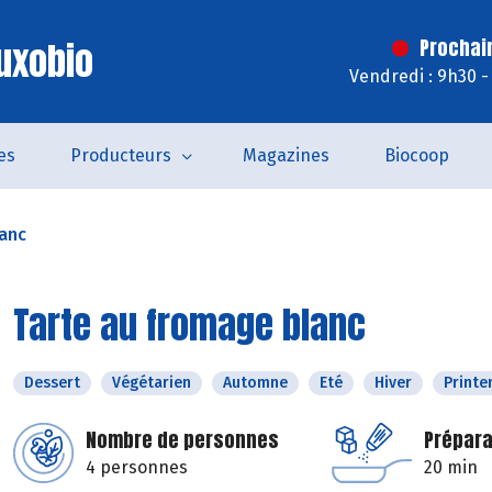
uxobio
Prochai
Vendredi : 9h30 -
es
Producteurs
Magazines
Biocoop
lanc
Tarte au fromage blanc
Dessert
Végétarien
Automne
Eté
Hiver
Print
Nombre de personnes
Prépara
4 personnes
20 min