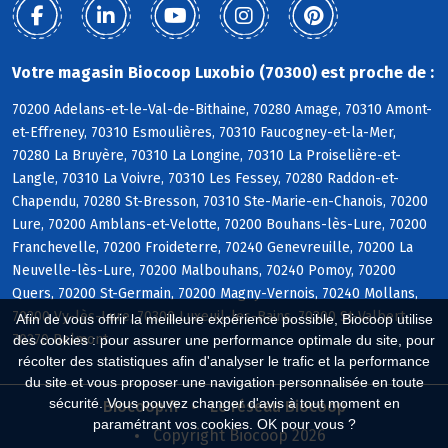
Votre magasin Biocoop Luxobio (70300) est proche de :
70200 Adelans-et-le-Val-de-Bithaine, 70280 Amage, 70310 Amont-
et-Effreney, 70310 Esmoulières, 70310 Faucogney-et-la-Mer,
70280 La Bruyère, 70310 La Longine, 70310 La Proiselière-et-
Langle, 70310 La Voivre, 70310 Les Fessey, 70280 Raddon-et-
Chapendu, 70280 St-Bresson, 70310 Ste-Marie-en-Chanois, 70200
Lure, 70200 Amblans-et-Velotte, 70200 Bouhans-lès-Lure, 70200
Franchevelle, 70200 Froideterre, 70240 Genevreuille, 70200 La
Neuvelle-lès-Lure, 70200 Malbouhans, 70240 Pomoy, 70200
Quers, 70200 St-Germain, 70200 Magny-Vernois, 70240 Mollans,
70200 Vy-lès-Lure, 70300 Luxeuil-les-Bains, 70300 St-Valbert,
Afin de vous offrir la meilleure expérience possible, Biocoop utilise
70270 Belmont
des cookies : pour assurer une performance optimale du site, pour
récolter des statistiques afin d'analyser le trafic et la performance
du site et vous proposer une navigation personnalisée en toute
sécurité. Vous pouvez changer d'avis à tout moment en
Biocoop.fr
Le réseau Biocoop
paramétrant vos cookies. OK pour vous ?
Copyright Biocoop 2026