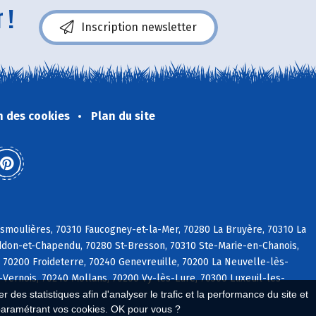
 !
Inscription newsletter
n des cookies
Plan du site
smoulières, 70310 Faucogney-et-la-Mer, 70280 La Bruyère, 70310 La
Raddon-et-Chapendu, 70280 St-Bresson, 70310 Ste-Marie-en-Chanois,
 70200 Froideterre, 70240 Genevreuille, 70200 La Neuvelle-lès-
ernois, 70240 Mollans, 70200 Vy-lès-Lure, 70300 Luxeuil-les-
 des statistiques afin d'analyser le trafic et la performance du site et
paramétrant vos cookies. OK pour vous ?