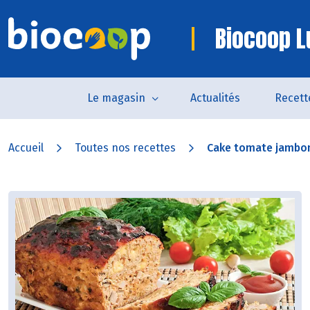
Biocoop L
Le magasin
Actualités
Recett
Accueil
Toutes nos recettes
Cake tomate jambo