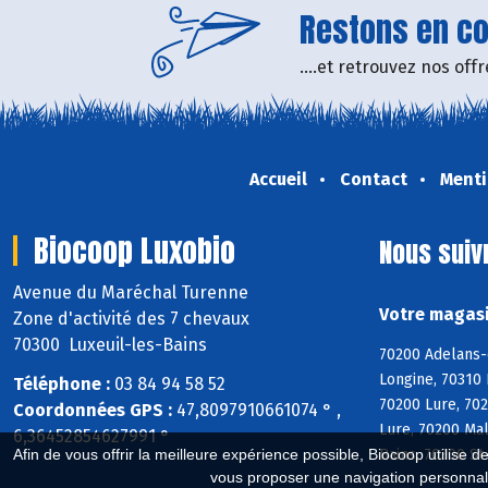
Restons en con
....et retrouvez nos of
Accueil
Contact
Menti
Biocoop Luxobio
Nous suiv
Avenue du Maréchal Turenne
Votre magasi
Zone d'activité des 7 chevaux
70300 Luxeuil-les-Bains
70200 Adelans-
Longine, 70310 
Téléphone :
03 84 94 58 52
70200 Lure, 70
Coordonnées GPS :
47,8097910661074 ° ,
Lure, 70200 Ma
6,36452854627991 °
Bains, 70300 St
Afin de vous offrir la meilleure expérience possible, Biocoop utilise d
vous proposer une navigation personnal