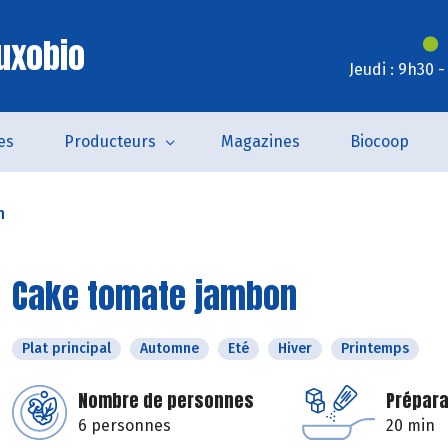
uxobio
Jeudi : 9h30 
es
Producteurs
Magazines
Biocoop
n
Cake tomate jambon
Plat principal
Automne
Eté
Hiver
Printemps
Nombre de personnes
Prépara
6 personnes
20 min