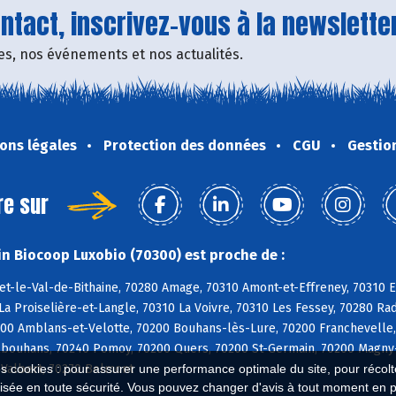
tact, inscrivez-vous à la newsletter
fres, nos événements et nos actualités.
ons légales
Protection des données
CGU
Gestio
re sur
n Biocoop Luxobio (70300) est proche de :
et-le-Val-de-Bithaine, 70280 Amage, 70310 Amont-et-Effreney, 70310 E
La Proiselière-et-Langle, 70310 La Voivre, 70310 Les Fessey, 70280 
200 Amblans-et-Velotte, 70200 Bouhans-lès-Lure, 70200 Franchevelle,
lbouhans, 70240 Pomoy, 70200 Quers, 70200 St-Germain, 70200 Magny-V
-Valbert, 70270 Belmont
es cookies : pour assurer une performance optimale du site, pour récolter
isée en toute sécurité. Vous pouvez changer d'avis à tout moment en 